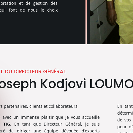
portation et de gestion des
s qui font de nous le choix
T DU DIRECTEUR GÉNÉRAL
oseph Kodjovi LOUM
s partenaires, clients et collaborateurs,
En tan
détermi
t avec un immense plaisir que je vous accueille
de vos 
ez
TIG
. En tant que Directeur Général, je suis
pour dé
oré de diriger une équipe dévouée d’experts