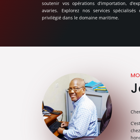
soutenir vos opérations d’importation, d’ex
avaries. Explorez nos services spécialisé
privilégié dans le domaine maritime.
MO
J
Cher
C’es
ch
hon