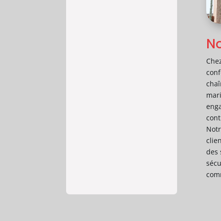
No
Che
con
cha
mar
eng
cont
Notr
clie
des 
séc
comm