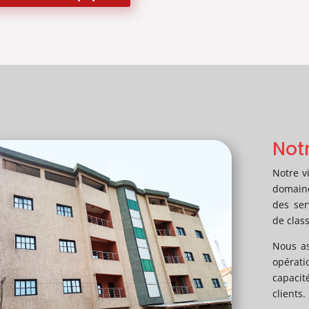
Notr
Notre v
domaine
des ser
de clas
Nous as
opérat
capacit
clients.