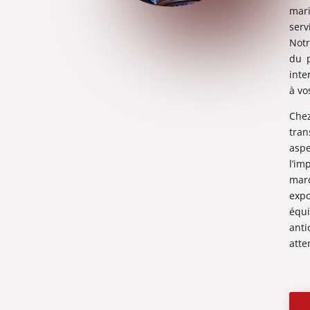
mari
serv
Notr
du p
inte
à vo
Ch
tran
asp
l’i
marc
expo
équ
anti
atte